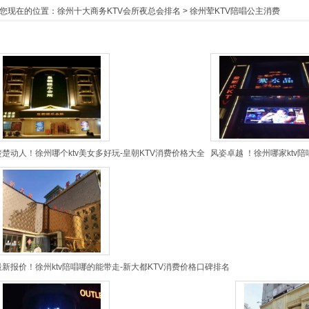
您现在的位置：
徐州十大商务KTV会所夜总会排名
>
徐州荤KTV陪唱公主消费
楚楚动人！徐州哪个ktv美女多好玩-皇朝KTV消费价格大全
风姿卓越 ！徐州哪家ktv
最新报价！徐州ktv陪唱哪的能带走-新大都KTV消费价格口碑排名