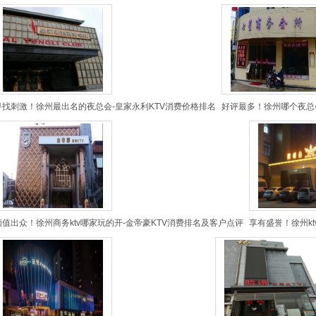
寻找刺激！徐州最出名的夜总会-皇家永利KTV消费价格排名
好评最多！徐州哪个夜总
颜值出众！徐州商务ktv哪家玩的开-金帝豪KTV消费排名及客户点评
享有盛誉！徐州kt