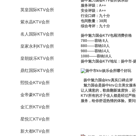
扬中魅力国会KTV会所俱乐部
服务评级：A++
英皇国际KTV会所
安全评级：A++
行业口碑：九十分
包间数量：38间
紫水晶KTV会所
综合考评：九十分
名人国际KTV会所
扬中魅力国会KTV包厢消费价格
780——容纳 8人
皇家永利KTV会所
880——容纳10人
980——容纳14人
1080——容纳18人
皇朝娱乐KTV会所
扬中魅力国会KTV地址：扬中市-
鼎红国际KTV会所
扬中魅力国会ktv真实口碑点评
熙悦会KTV会所
魅力国会是扬中ktv公主美女
让人满意的，歌曲翻新速度快，还
金帝豪KTV会所
KTV所有的才子佳人都是经过严
服务，给你舒适热情的体验。要问
金汇所KTV会所
星悦汇KTV会所
新大都KTV会所