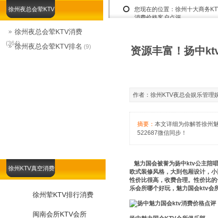
徐州夜总会荤KTV
您现在的位置：
徐州十大商务K
消费价格客户点评
徐州夜总会荤KTV消费
(364)
徐州夜总会荤KTV排名
(9)
资源丰富！扬中kt
作者：徐州KTV夜总会娱乐管理娱乐总监
摘要：
本文详细为你解答徐州魅力
522687微信同步！
魅力国会被誉为扬中ktv公主陪
徐州KTV真空消费
欧式装修风格，大到包厢设计，小
性价比很高，收费合理。性价比的
乐会所哪个好玩，魅力国会ktv会
徐州荤KTV排行消费
闽南会所KTV会所